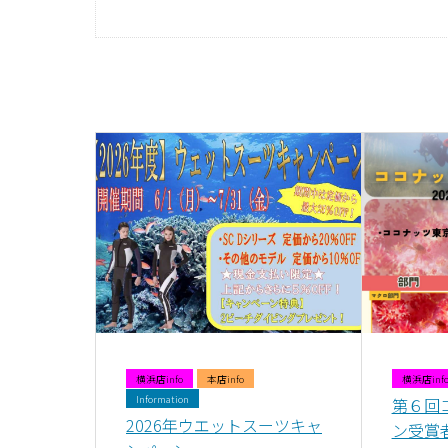
横浜店info
本店info
横浜店inf
Information
第６回
2026年ウエットスーツキャ
ン受賞