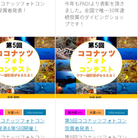
ココナッツフォトコン
今年もPADIより表彰を頂き
受賞者発表！
ました。全国で唯一30年連
続受賞のダイビングショッ
プです！
o
本店info
Information
横浜店info
本店info
Information
ココナッツフォトコン
第5回ココナッツフォトコン
発表&第5回開催！
受賞者発表！
ココナッツフォトコン
第5回ココナッツフォトコン