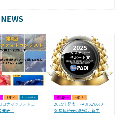
NEWS
o
本店info
Information
横浜店info
本店info
ココナッツフォトコ
2025年発表 PADI AWARD
者発表！
30年連続表彰記録更新中