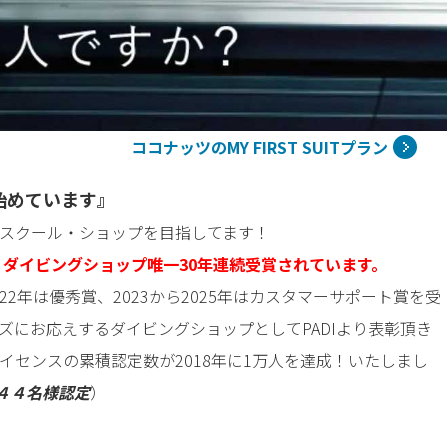
ココナッツのMY FIRST SUITプラン
始めています』
スクール・ショップを目指してます！
。ダイビングショップ唯一30年連続受賞されています。
2022年は優秀賞、2023から2025年はカスタマーサポート賞を受
ズにお応えするダイビングショップとしてPADIより表彰頂き
センスの累積認定数が2018年に1万人を達成！いたしまし
６４４名様認定
）