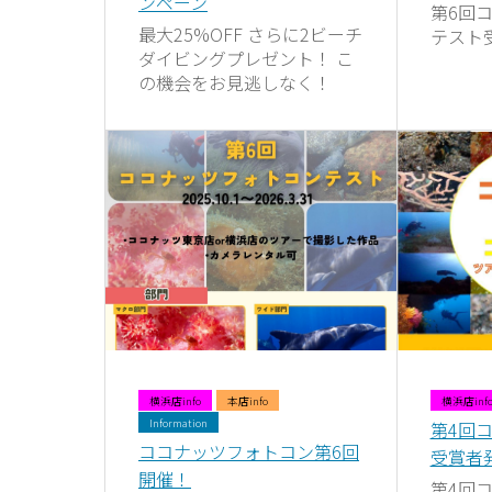
ンペーン
第6回
最大25%OFF さらに2ビーチ
テスト
ダイビングプレゼント！ こ
の機会をお見逃しなく！
横浜店info
本店info
横浜店inf
Information
第4回
ココナッツフォトコン第6回
受賞者
開催！
第4回