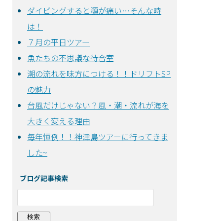
ダイビングすると顎が痛い…そんな時
は！
７月の平日ツアー
魚たちの不思議な待合室
潮の流れを味方につける！！ドリフトSP
の魅力
台風だけじゃない？風・潮・流れが海を
大きく変える理由
毎年恒例！！神津島ツアーに行ってきま
した~
ブログ記事検索