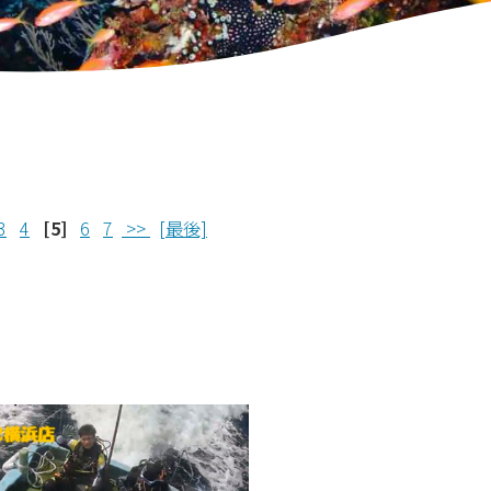
3
4
[5]
6
7
>>
[最後]