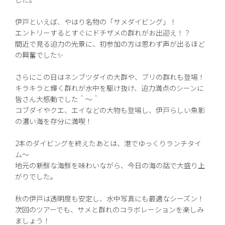
伊戸といえば、やはり名物の「サメダイビング」！
エントリーするとすぐにドチザメの群れがお出迎え！？
間近で見る迫力の光景に、初参加の方は思わず声が出るほど
の興奮でした✨
さらにこの日はネンブツダイの大群や、ブリの群れも登場！
キラキラと輝く群れが水中を駆け抜け、迫力満点のシーンに
皆さん大感動でした＾〜＾
コブダイやクエ、エイなどの大物も登場し、伊戸らしい魚影
の濃い海を存分に満喫！
2本のダイビングを終えたあとは、港でゆっくりランチタイ
ム〜
地元の新鮮な海鮮を味わいながら、今日の海の話で大盛り上
がりでした。
秋の伊戸は透明度も安定し、水中写真にも最適なシーズン！
次回のツアーでも、サメと群れのコラボレーションを楽しみ
ましょう！