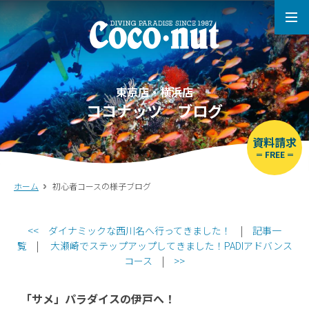
東京店・横浜店
ココナッツ ブログ
資料請求
FREE
ホーム
初心者コースの様子ブログ
<<
ダイナミックな西川名へ行ってきました！
|
記事一
覧
|
大瀬崎でステップアップしてきました！PADIアドバンス
コース
|
>>
「サメ」パラダイスの伊戸へ！